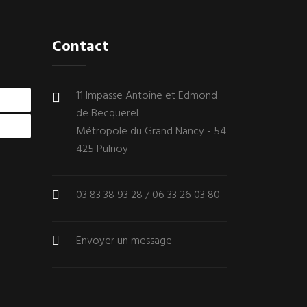
Contact
11 Impasse Antoine et Edmond
de Becquerel
Métropole du Grand Nancy - 54
425 Pulnoy
03 83 38 93 28
/
06 33 26 03 80
Envoyer un message