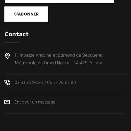
S’ABONNER
Contact
11 Impasse Antoine et Edmond de Becquerel
Métropole du Grand Nancy - 54 425 Pulnoy
03 83 38 93 28
/
06 33 26 03 80
Envoyer un message