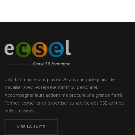
Cela fait maintenant plus de 20 ans que j'ai le plaisir de
travailler avec les représentants du personnel.
Accompagner leurs actions me procure une grande fierté.
Former, conseiller et expertiser au service des CSE sont de
belles missions...
LIRE LA SUITE