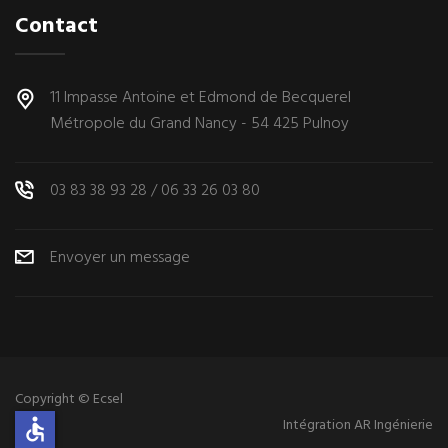
Contact
11 Impasse Antoine et Edmond de Becquerel
Métropole du Grand Nancy - 54 425 Pulnoy
03 83 38 93 28
/
06 33 26 03 80
Envoyer un message
Copyright © Ecsel
accessible
Intégration AR Ingénierie