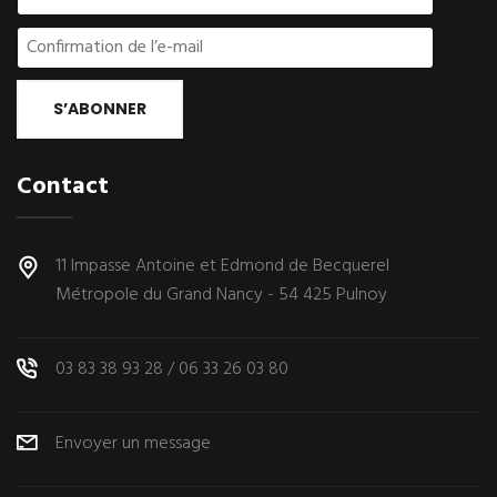
S’ABONNER
Contact
11 Impasse Antoine et Edmond de Becquerel
Métropole du Grand Nancy - 54 425 Pulnoy
03 83 38 93 28
/
06 33 26 03 80
Envoyer un message