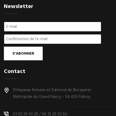
Newsletter
S’ABONNER
Contact
11 Impasse Antoine et Edmond de Becquerel
Métropole du Grand Nancy - 54 425 Pulnoy
03 83 38 93 28
/
06 33 26 03 80